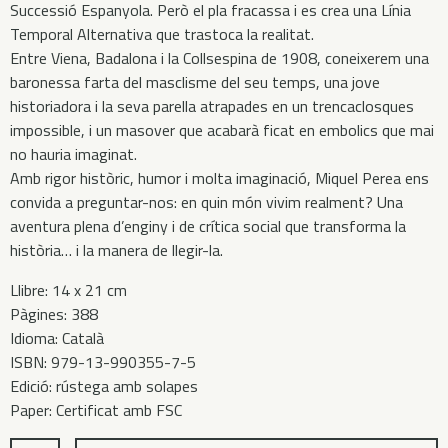
Successió Espanyola. Però el pla fracassa i es crea una Línia
Temporal Alternativa que trastoca la realitat.
Entre Viena, Badalona i la Collsespina de 1908, coneixerem una
baronessa farta del masclisme del seu temps, una jove
historiadora i la seva parella atrapades en un trencaclosques
impossible, i un masover que acabarà ficat en embolics que mai
no hauria imaginat.
Amb rigor històric, humor i molta imaginació, Miquel Perea ens
convida a preguntar-nos: en quin món vivim realment? Una
aventura plena d’enginy i de crítica social que transforma la
història… i la manera de llegir-la.
Llibre: 14 x 21 cm
Pàgines: 388
Idioma: Català
ISBN: 979-13-990355-7-5
Edició: rústega amb solapes
Paper: Certificat amb FSC